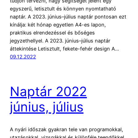
tudjon tervezni, nagy segítséget jelent egy
egyszerű, letisztult és könnyen nyomtatható
naptár. A 2023. június–július naptár pontosan ezt
kínálja: két hónap egyetlen A4-es lapon,
praktikus elrendezéssel és bőséges
jegyzethellyel. A 2023. június–július naptár
áttekintése Letisztult, fekete-fehér design A…
09.12.2022
Naptár 2022
június, július
A nyári időszak gyakran tele van programokkal,
utazásokkal, vizsgákkal és különféle teendőkkel.