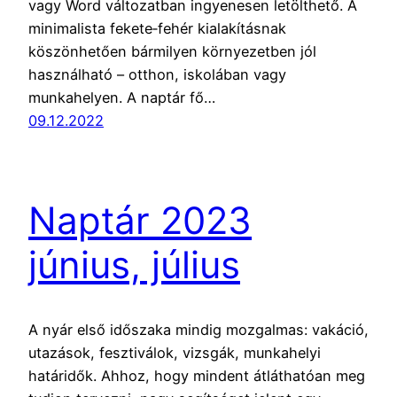
vagy Word változatban ingyenesen letölthető. A
minimalista fekete‑fehér kialakításnak
köszönhetően bármilyen környezetben jól
használható – otthon, iskolában vagy
munkahelyen. A naptár fő…
09.12.2022
Naptár 2023
június, július
A nyár első időszaka mindig mozgalmas: vakáció,
utazások, fesztiválok, vizsgák, munkahelyi
határidők. Ahhoz, hogy mindent átláthatóan meg