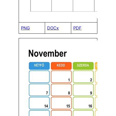
PNG
DOCx
PDF