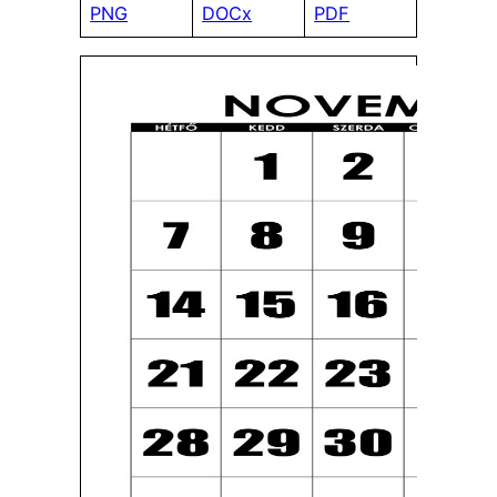
PNG
DOCx
PDF