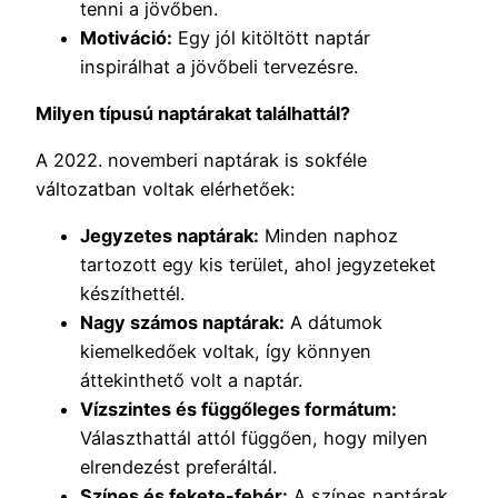
tenni a jövőben.
Motiváció:
Egy jól kitöltött naptár
inspirálhat a jövőbeli tervezésre.
Milyen típusú naptárakat találhattál?
A 2022. novemberi naptárak is sokféle
változatban voltak elérhetőek:
Jegyzetes naptárak:
Minden naphoz
tartozott egy kis terület, ahol jegyzeteket
készíthettél.
Nagy számos naptárak:
A dátumok
kiemelkedőek voltak, így könnyen
áttekinthető volt a naptár.
Vízszintes és függőleges formátum:
Választhattál attól függően, hogy milyen
elrendezést preferáltál.
Színes és fekete-fehér:
A színes naptárak