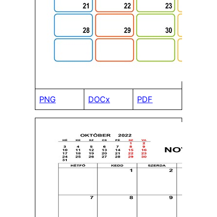
PNG
DOCx
PDF