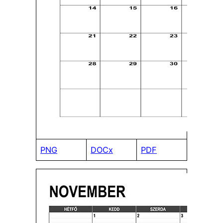
PNG
DOCx
PDF