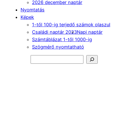
2026 december naptár
Nyomtatás
Képek
1-től 100-ig terjedő számok olaszul
Családi naptár 2023
Napi naptár
Számtáblázat 1-től 1000-ig
Szögmérő nyomtatható
Keresés