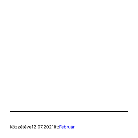
Közzétéve
12.07.2021
itt:
Február