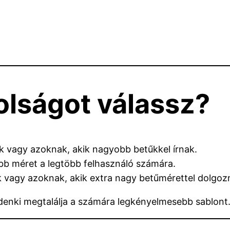
olságot válassz?
k vagy azoknak, akik nagyobb betűkkel írnak.
bb méret a legtöbb felhasználó számára.
k vagy azoknak, akik extra nagy betűmérettel dolgoz
denki megtalálja a számára legkényelmesebb sablont