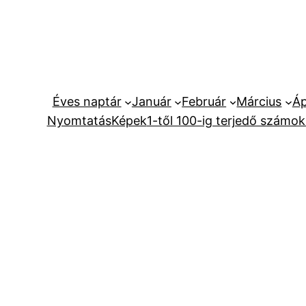
Ugrás
a
tartalomhoz
Éves naptár
Január
Február
Március
Áp
Nyomtatás
Képek
1-től 100-ig terjedő számok