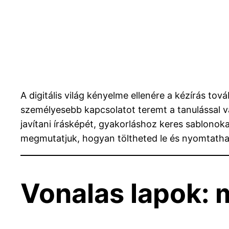
A digitális világ kényelme ellenére a kézírás tov
személyesebb kapcsolatot teremt a tanulással v
javítani írásképét, gyakorláshoz keres sablono
megmutatjuk, hogyan töltheted le és nyomtathato
Vonalas lapok: 