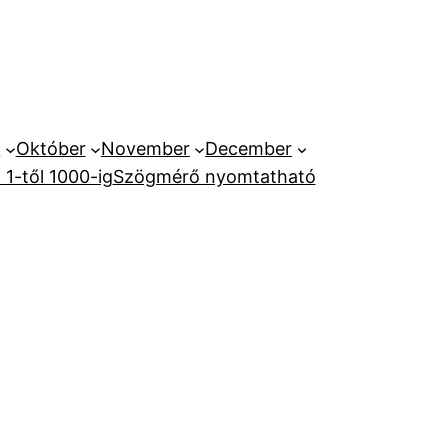
r
Október
November
December
1-től 1000-ig
Szögmérő nyomtatható