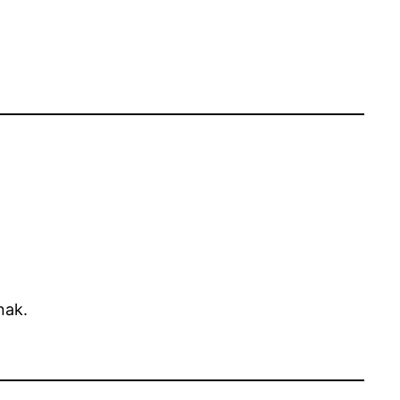
nak.
.