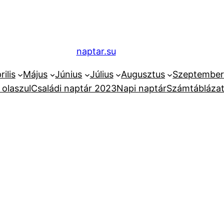
naptar.su
rilis
Május
Június
Július
Augusztus
Szeptembe
 olaszul
Családi naptár 2023
Napi naptár
Számtáblázat 