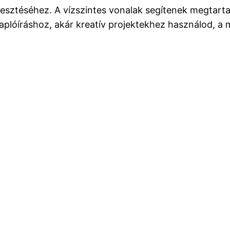
ejlesztéséhez. A vízszintes vonalak segítenek megtart
plóíráshoz, akár kreatív projektekhez használod, a 