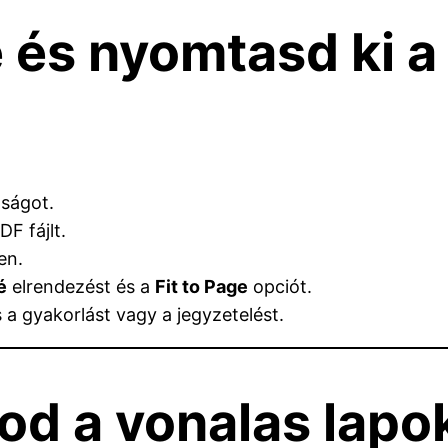
e és nyomtasd ki a
lságot.
DF fájlt.
en.
é
elrendezést és a
Fit to Page
opciót.
 a gyakorlást vagy a jegyzetelést.
od a vonalas lapo