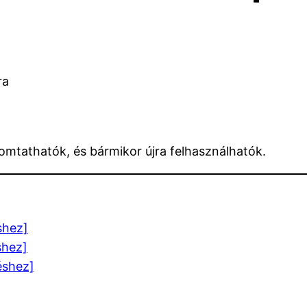
ra
omtathatók, és bármikor újra felhasználhatók.
éshez]
shez]
téshez]