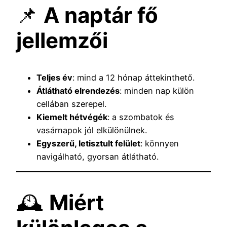
📌
A naptár fő
jellemzői
Teljes év
: mind a 12 hónap áttekinthető.
Átlátható elrendezés
: minden nap külön
cellában szerepel.
Kiemelt hétvégék
: a szombatok és
vasárnapok jól elkülönülnek.
Egyszerű, letisztult felület
: könnyen
navigálható, gyorsan átlátható.
🕰️
Miért