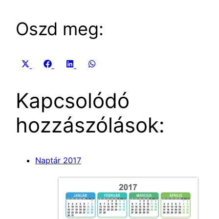
Oszd meg:
Share
Share
Share
Share
X
Facebook
LinkedIn
WhatsApp
on
on
on
on
(Twitter)
Kapcsolódó
hozzászólások:
Naptár 2017