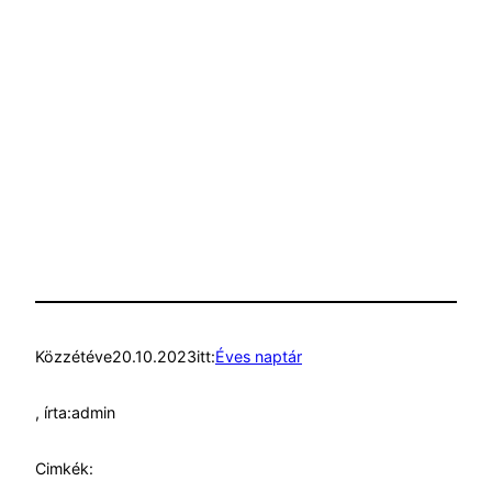
Közzétéve
20.10.2023
itt:
Éves naptár
, írta:
admin
Cimkék: