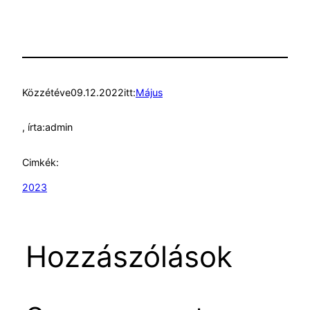
Közzétéve
09.12.2022
itt:
Május
, írta:
admin
Cimkék:
2023
Hozzászólások