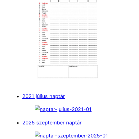
2021 július naptár
2025 szeptember naptár