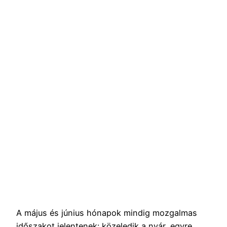
A május és június hónapok mindig mozgalmas
időszakot jelentenek: közeledik a nyár, egyre