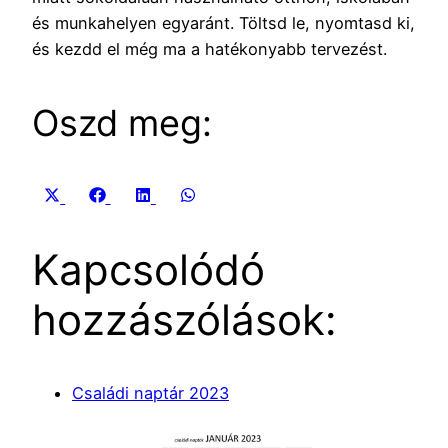
és munkahelyen egyaránt. Töltsd le, nyomtasd ki,
és kezdd el még ma a hatékonyabb tervezést.
Oszd meg:
Share
Share
Share
Share
X
Facebook
LinkedIn
WhatsApp
on
on
on
on
(Twitter)
Kapcsolódó
hozzászólások:
Családi naptár 2023