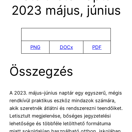
2023 május, június
PNG
DOCx
PDF
Összegzés
A 2023. május–június naptár egy egyszerű, mégis
rendkívül praktikus eszköz mindazok számára,
akik szeretnék átlátni és rendszerezni teendőiket.
Letisztult megjelenése, bőséges jegyzetelési
lehetősége és többféle letölthető formátuma
miatt sokoldalúan használható otthon, iskolában