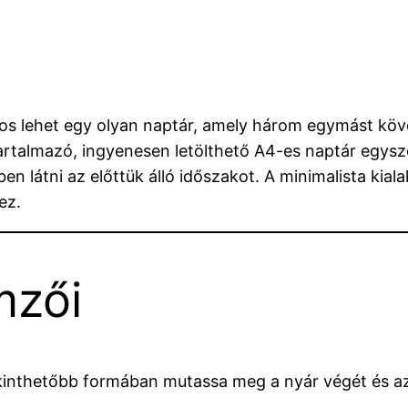
s lehet egy olyan naptár, amely három egymást köve
talmazó, ingyenesen letölthető A4-es naptár egyszer
n látni az előttük álló időszakot. A minimalista kial
ez.
mzői
ekinthetőbb formában mutassa meg a nyár végét és az