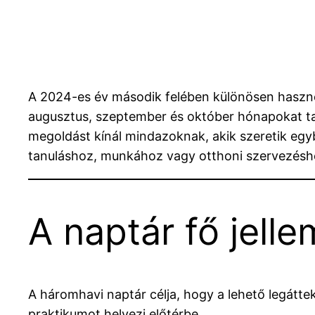
A 2024-es év második felében különösen haszno
augusztus, szeptember és október hónapokat tar
megoldást kínál mindazoknak, akik szeretik egybe
tanuláshoz, munkához vagy otthoni szervezésh
A naptár fő jelle
A háromhavi naptár célja, hogy a lehető legátt
praktikumot helyezi előtérbe.