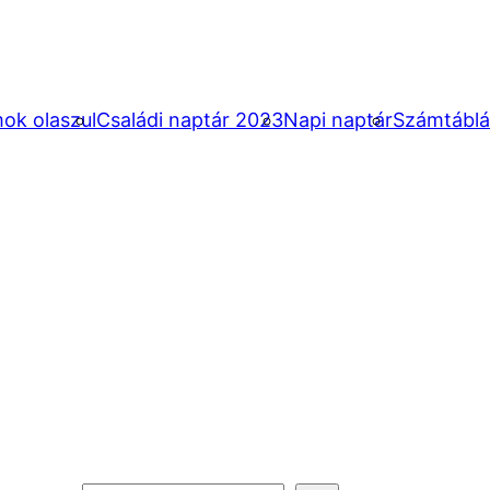
mok olaszul
Családi naptár 2023
Napi naptár
Számtábláz