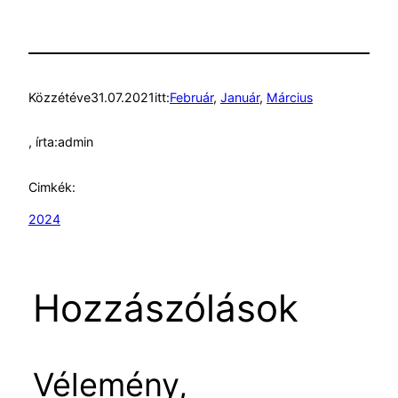
Közzétéve
31.07.2021
itt:
Február
, 
Január
, 
Március
, írta:
admin
Cimkék:
2024
Hozzászólások
Vélemény,