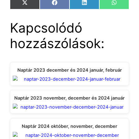
Share
Share
Share
Share
X
Facebook
LinkedIn
WhatsAp
on
on
on
on
(Twitter)
Kapcsolódó
hozzászólások:
Naptár 2023 december és 2024 január, február
Naptár 2023 november, december és 2024 január
Naptár 2024 október, november, december