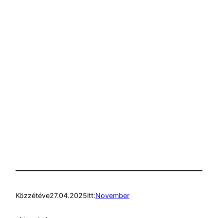
Közzétéve
27.04.2025
itt:
November