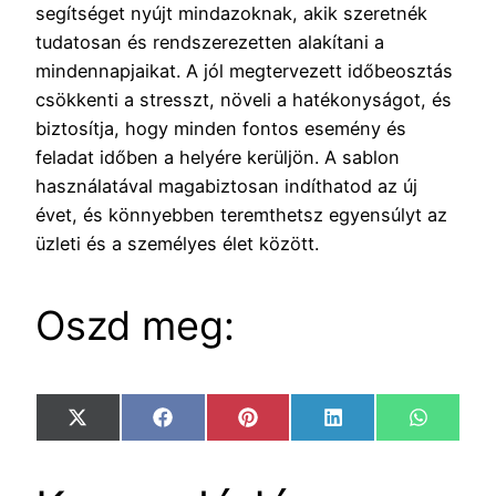
segítséget nyújt mindazoknak, akik szeretnék
tudatosan és rendszerezetten alakítani a
mindennapjaikat. A jól megtervezett időbeosztás
csökkenti a stresszt, növeli a hatékonyságot, és
biztosítja, hogy minden fontos esemény és
feladat időben a helyére kerüljön. A sablon
használatával magabiztosan indíthatod az új
évet, és könnyebben teremthetsz egyensúlyt az
üzleti és a személyes élet között.
Oszd meg:
Share
Share
Share
Share
Share
X
Facebook
Pinterest
LinkedIn
WhatsA
on
on
on
on
on
(Twitter)