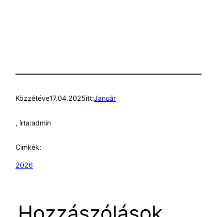
Közzétéve
17.04.2025
itt:
Január
, írta:
admin
Cimkék:
2026
Hozzászólások