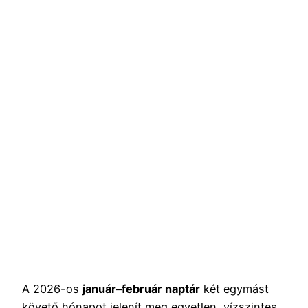
A 2026-os
január–február naptár
két egymást
követő hónapot jelenít meg egyetlen, vízszintes