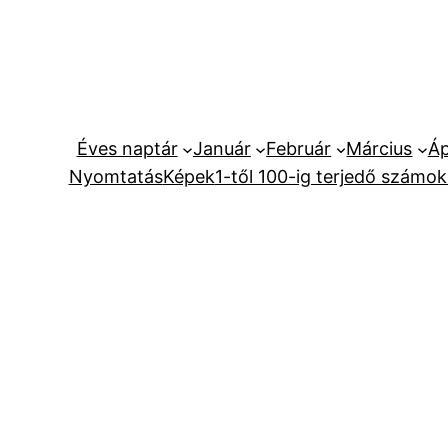
Ugrás
a
tartalomhoz
Éves naptár
Január
Február
Március
Áp
Nyomtatás
Képek
1-től 100-ig terjedő számok