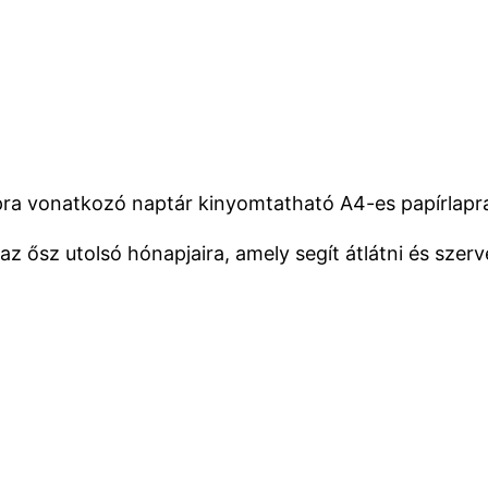
ra vonatkozó naptár kinyomtatható A4-es papírlapra
az ősz utolsó hónapjaira, amely segít átlátni és szer