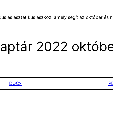
tikus és esztétikus eszköz, amely segít az október 
naptár 2022 októb
DOCx
P