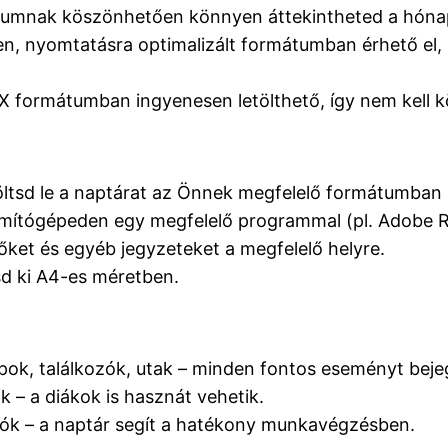
tumnak köszönhetően könnyen áttekintheted a hónap
n, nyomtatásra optimalizált formátumban érhető el,
formátumban ingyenesen letölthető, így nem kell kö
töltsd le a naptárat az Önnek megfelelő formátumba
számítógépeden egy megfelelő programmal (pl. Adobe 
ket és egyéb jegyzeteket a megfelelő helyre.
sd ki A4-es méretben.
ok, találkozók, utak – minden fontos eseményt beje
 – a diákok is hasznát vehetik.
ozók – a naptár segít a hatékony munkavégzésben.