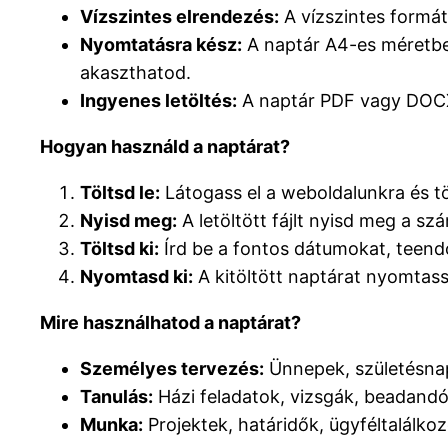
Vízszintes elrendezés:
A vízszintes formá
Nyomtatásra kész:
A naptár A4-es méretbe
akaszthatod.
Ingyenes letöltés:
A naptár PDF vagy DOCX 
Hogyan használd a naptárat?
Töltsd le:
Látogass el a weboldalunkra és 
Nyisd meg:
A letöltött fájlt nyisd meg a 
Töltsd ki:
Írd be a fontos dátumokat, teendő
Nyomtasd ki:
A kitöltött naptárat nyomtas
Mire használhatod a naptárat?
Személyes tervezés:
Ünnepek, születésnap
Tanulás:
Házi feladatok, vizsgák, beadandók
Munka:
Projektek, határidők, ügyféltalálk