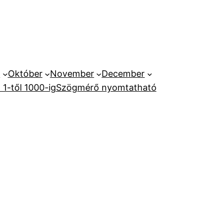
r
Október
November
December
1-től 1000-ig
Szögmérő nyomtatható