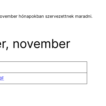
és november hónapokban szervezettnek maradni.
er, november
DF