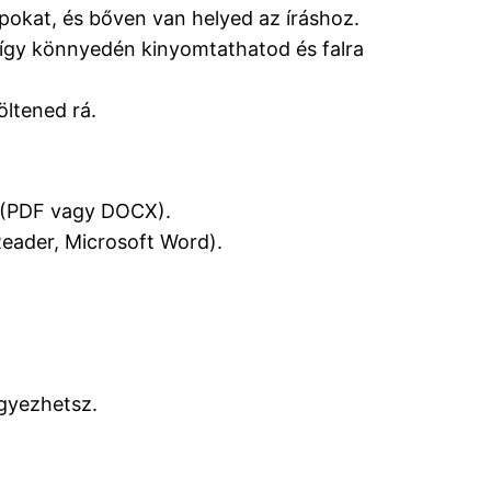
okat, és bőven van helyed az íráshoz.
 így könnyedén kinyomtathatod és falra
ltened rá.
n (PDF vagy DOCX).
Reader, Microsoft Word).
gyezhetsz.