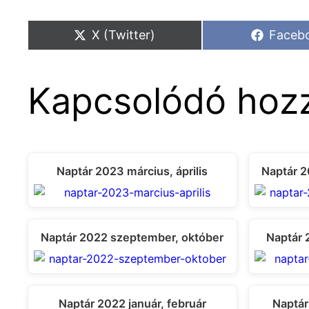
Share
Share
X (Twitter)
Faceb
on
on
Kapcsolódó hozz
Naptár 2023 március, április
Naptár 2
Naptár 2022 szeptember, október
Naptár 
Naptár 2022 január, február
Naptár