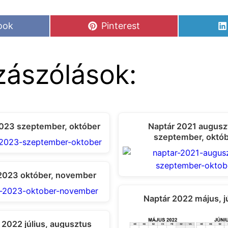
Share
ook
Pinterest
on
ászólások:
023 szeptember, október
Naptár 2021 augusz
szeptember, októ
2023 október, november
Naptár 2022 május, j
 2022 július, augusztus