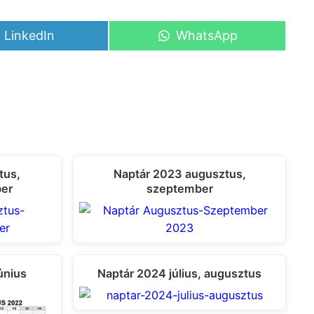
Share
Share
LinkedIn
WhatsApp
on
on
tus,
Naptár 2023 augusztus,
ber
szeptember
únius
Naptár 2024 július, augusztus