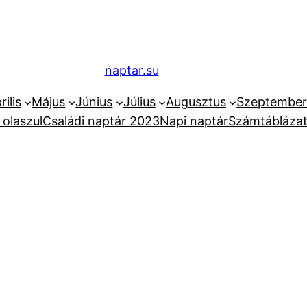
naptar.su
rilis
Május
Június
Július
Augusztus
Szeptembe
 olaszul
Családi naptár 2023
Napi naptár
Számtáblázat 