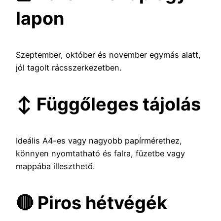
lapon
Szeptember, október és november egymás alatt,
jól tagolt rácsszerkezetben.
↕️ Függőleges tájolás
Ideális A4-es vagy nagyobb papírmérethez,
könnyen nyomtatható és falra, füzetbe vagy
mappába illeszthető.
🔴 Piros hétvégék