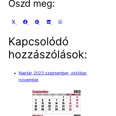
Oszd meg:
Share
Share
Share
Share
Share
X
Facebook
Pinterest
LinkedIn
WhatsApp
on
on
on
on
on
(Twitter)
Kapcsolódó
hozzászólások:
Naptár 2023 szeptember, október,
november