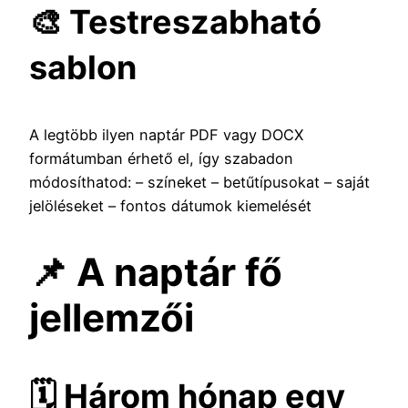
🎨 Testreszabható
sablon
A legtöbb ilyen naptár PDF vagy DOCX
formátumban érhető el, így szabadon
módosíthatod: – színeket – betűtípusokat – saját
jelöléseket – fontos dátumok kiemelését
📌 A naptár fő
jellemzői
🗓️ Három hónap egy