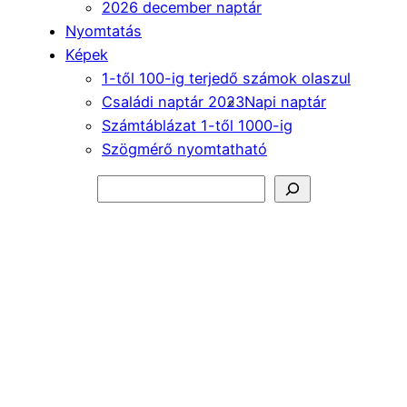
2026 december naptár
Nyomtatás
Képek
1-től 100-ig terjedő számok olaszul
Családi naptár 2023
Napi naptár
Számtáblázat 1-től 1000-ig
Szögmérő nyomtatható
Keresés